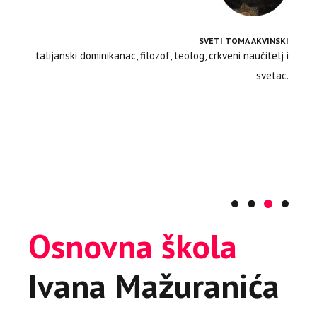
mudar je – slijedite ga!”
SVETI TOMA AKVINSKI
talijanski dominikanac, filozof, teolog, crkveni naučitelj i
PABLO PICASSO
svetac.
španjolski slikar
IVAN MAŽURANIĆ
hrvatski pjesnik, jezikoslovac, prevoditelj i političar
KONFUCIJE
kineski filozof
Osnovna škola
Ivana Mažuranića