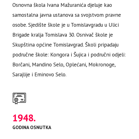
Osnovna škola Ivana Mažuranića djeluje kao
0
samostalna javna ustanova sa svojstvom pravne
1
0
osobe. Sjedište škole je u Tomislavgradu u Ulici
Brigade kralja Tomislava 30. Osnivač škole je
2
1
Skupština općine Tomislavgrad. Školi pripadaju
3
2
područne škole: Kongora i Šujica i područni odjeli:
0
0
4
3
Borčani, Mandino Selo, Oplećani, Mokronoge,
1
1
5
0
4
Sarajlije i Eminovo Selo.
2
2
6
1
5
3
3
7
2
6
4
4
0
8
3
7
5
5
1
9
4
8
.
6
6
2
0
5
9
GODINA OSNUTKA
0