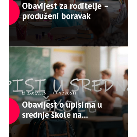
Obavijest za roditelje –
produženi boravak
23/06/2026
NOVOSTI
Obavijest o upisima u
srednje škole na
području
Hercegbosanske