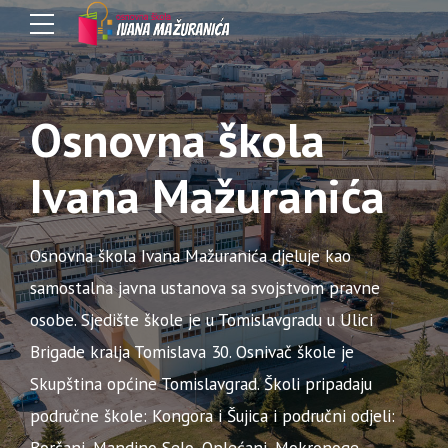
Osnovna škola
Ivana Mažuranića
Osnovna škola Ivana Mažuranića djeluje kao
samostalna javna ustanova sa svojstvom pravne
osobe. Sjedište škole je u Tomislavgradu u Ulici
Brigade kralja Tomislava 30. Osnivač škole je
Skupština općine Tomislavgrad. Školi pripadaju
područne škole: Kongora i Šujica i područni odjeli:
Borčani, Mandino Selo, Oplećani, Mokronoge,