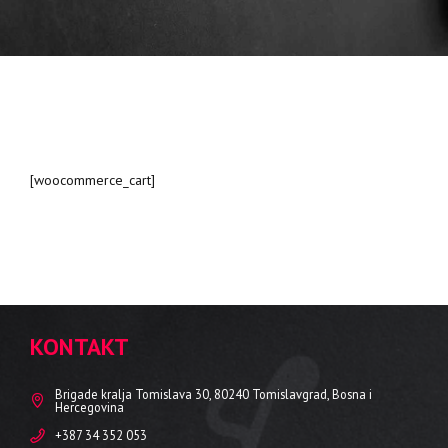
[woocommerce_cart]
KONTAKT
Brigade kralja Tomislava 30, 80240 Tomislavgrad, Bosna i
Hercegovina
+387 34 352 053