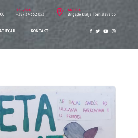
TEL./FAX.
ADRESA
:00
+387 34 352 053
Brigade kralja Tomislava bb
ATJEČAJI
KONTAKT