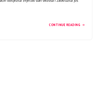
n obilježila Svjetski dan okoliša i zaokružila još
CONTINUE READING