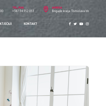
TEL./FAX.
ADRESA
:00
+387 34 352 053
Brigade kralja Tomislava bb
ATJEČAJI
KONTAKT