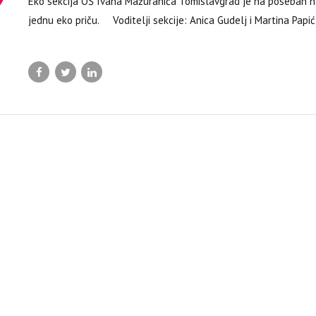
Eko sekcija OŠ Ivana Mažuranića Tomislavgrad je na poseban nači
jednu eko priču. Voditelji sekcije: Anica Gudelj i Martina Papić