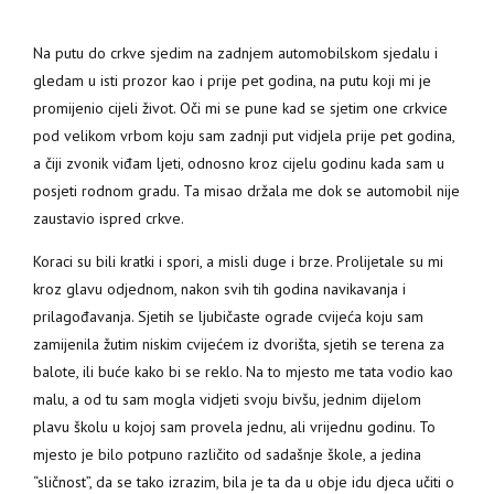
Na putu do crkve sjedim na zadnjem automobilskom sjedalu i
gledam u isti prozor kao i prije pet godina, na putu koji mi je
promijenio cijeli život.
Oči mi se pune kad se sjetim one crkvice
pod velikom vrbom koju sam zadnji put vidjela prije pet godina,
a čiji zvonik viđam ljeti, odnosno kroz cijelu godinu kada sam u
posjeti rodnom gradu. Ta misao držala me dok se automobil nije
zaustavio ispred crkve.
Koraci su bili kratki i spori, a misli duge i brze. Prolijetale su mi
kroz glavu odjednom, nakon svih tih godina navikavanja i
prilagođavanja. Sjetih se ljubičaste ograde cvijeća koju sam
zamijenila žutim niskim cvijećem iz dvorišta, sjetih se terena za
balote, ili buće kako bi se reklo. Na to mjesto me tata vodio kao
malu, a od tu sam mogla vidjeti svoju bivšu, jednim dijelom
plavu školu u kojoj sam provela jednu, ali vrijednu godinu. To
mjesto je bilo potpuno različito od sadašnje škole, a jedina
“sličnost”, da se tako izrazim, bila je ta da u obje idu djeca učiti o