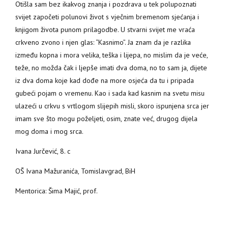
Otišla sam bez ikakvog znanja i pozdrava u tek polupoznati
svijet započeti polunovi život s vječnim bremenom sjećanja i
knjigom života punom prilagodbe. U stvarni svijet me vraća
crkveno zvono i njen glas: “Kasnimo”. Ja znam da je razlika
između kopna i mora velika, teška i lijepa, no mislim da je veće,
teže, no možda čak i ljepše imati dva doma, no to sam ja, dijete
iz dva doma koje kad dođe na more osjeća da tu i pripada
gubeći pojam o vremenu. Kao i sada kad kasnim na svetu misu
ulazeći u crkvu s vrtlogom slijepih misli, skoro ispunjena srca jer
imam sve što mogu poželjeti, osim, znate već, drugog dijela
mog doma i mog srca.
Ivana Jurčević, 8. c
OŠ Ivana Mažuranića, Tomislavgrad, BiH
Mentorica: Šima Majić, prof.