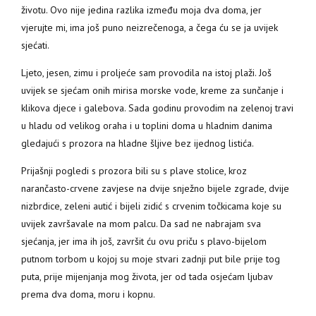
životu. Ovo nije jedina razlika između moja dva doma, jer
vjerujte mi, ima još puno neizrečenoga, a čega ću se ja uvijek
sjećati.
Ljeto, jesen, zimu i proljeće sam provodila na istoj plaži. Još
uvijek se sjećam onih mirisa morske vode, kreme za sunčanje i
klikova djece i galebova. Sada godinu provodim na zelenoj travi
u hladu od velikog oraha i u toplini doma u hladnim danima
gledajući s prozora na hladne šljive bez ijednog listića.
Prijašnji pogledi s prozora bili su s plave stolice, kroz
narančasto-crvene zavjese na dvije snježno bijele zgrade, dvije
nizbrdice, zeleni autić i bijeli zidić s crvenim točkicama koje su
uvijek završavale na mom palcu. Da sad ne nabrajam sva
sjećanja, jer ima ih još, završit ću ovu priču s plavo-bijelom
putnom torbom u kojoj su moje stvari zadnji put bile prije tog
puta, prije mijenjanja mog života, jer od tada osjećam ljubav
prema dva doma, moru i kopnu.