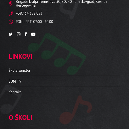
Brigade kralja Tomislava 30, 80240 Tomislavgrad, Bosna i
Hercegovina
+387 34 352 053
PON. - PET. 07:00 - 20:00
LINKOVI
Škole.sum.ba
SUM TV
Kontakt
O ŠKOLI