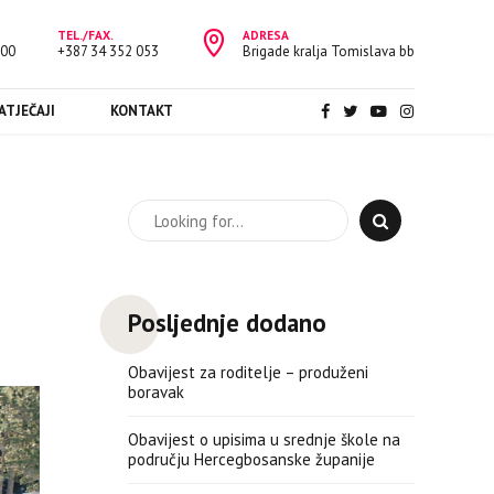
TEL./FAX.
ADRESA
:00
+387 34 352 053
Brigade kralja Tomislava bb
ATJEČAJI
KONTAKT
Posljednje dodano
Obavijest za roditelje – produženi
boravak
Obavijest o upisima u srednje škole na
području Hercegbosanske županije