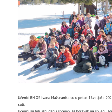
Učenici RN OŠ Ivana Mažuranića su u petak 17.veljače 2023.
sati.
Učenici su bili uzbuđeni i spremni za boravak na snijegu.Top