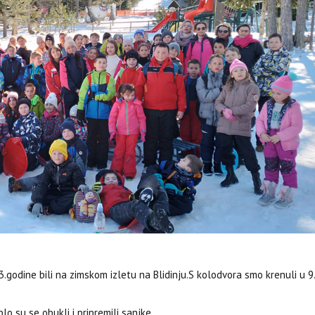
godine bili na zimskom izletu na Blidinju.S kolodvora smo krenuli u 9
lo su se obukli i pripremili sanjke.