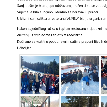
Sanjkalište je bilo lijepo održavano, a učenici su se zabavl
Vrijeme je bilo sunčano i idealno za boravak u prirodi.
U blizini sanjkališta u restoranu “ALPINA” bio je organiziran
Nakon zajedničkog ručka u toplom restoranu s ljubaznim osob
druženju s vršnjacima i snježnim radostima.
Kući smo se vratili u popodnevnim satima prepuni lijepih do
Učiteljice