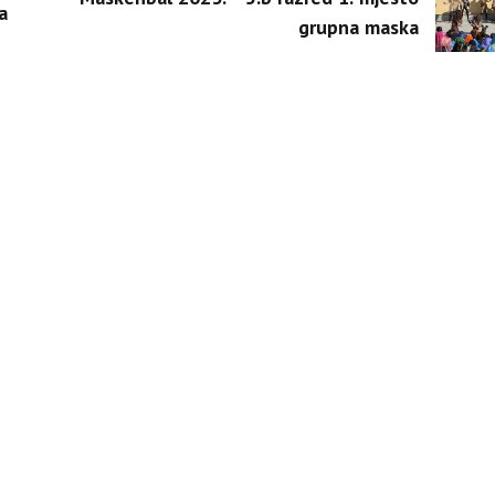
a
grupna maska