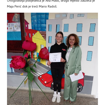
Ovogodišnja pobjednica je Ana Mašić, drugo mjesto zauzela je
Maja Perić dok je treći Mario Radoš.