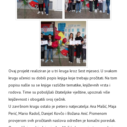
Ovaj projekt realiziran je u tri kruga kroz šest mjeseci. U svakom
krugu učenici su dobili popis knjiga koje trebaju pročitati. Na tom
popisu našle su se knjige različite tematike, književnih vrsta i
rodova. Time su poboljšali čitateljske vještine, upoznali više
književnost i obogatili svoj rječnik.
U završnom krugu ostalo je petero natjecatelja: Ana Mašić, Maja
Perić, Mario Radoš, Danijel Kovčo i Božana Anić. Pismenom
provjerom svih pročitanih naslova određen je konačni poredak.