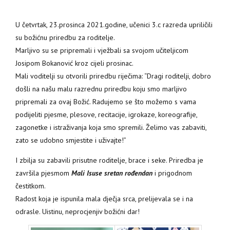
U četvrtak, 23.prosinca 2021.godine, učenici 3.c razreda upriličili
su božićnu priredbu za roditelje.
Marljivo su se pripremali i vježbali sa svojom učiteljicom
Josipom Bokanović kroz cijeli prosinac.
Mali voditelji su otvorili priredbu riječima: “Dragi roditelji, dobro
došli na našu malu razrednu priredbu koju smo marljivo
pripremali za ovaj Božić. Radujemo se što možemo s vama
podijeliti pjesme, plesove, recitacije, igrokaze, koreografije,
zagonetke i istraživanja koja smo spremili. Želimo vas zabaviti,
zato se udobno smjestite i uživajte!”
I zbilja su zabavili prisutne roditelje, brace i seke. Priredba je
završila pjesmom
Mali Isuse sretan rođendan
i prigodnom
čestitkom.
Radost koja je ispunila mala dječja srca, prelijevala se i na
odrasle. Uistinu, neprocjenjiv božićni dar!