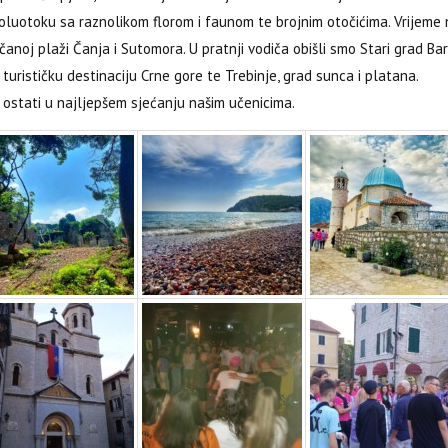
luotoku sa raznolikom florom i faunom te brojnim otočićima. Vrijeme 
anoj plaži Čanja i Sutomora. U pratnji vodiča obišli smo Stari grad Bar
turističku destinaciju Crne gore te Trebinje, grad sunca i platana.
a ostati u najljepšem sjećanju našim učenicima.