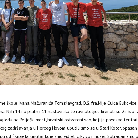
 škole Ivana Mažuranića Tomislavgrad, O.Š. fra.Mije Čuića Bukovice i
ana.
Njih 142 u pratnji 11 nastavnika te ravnateljice krenuli su 22.5. u 
gledu na Pelješki most, hrvatski ostvareni san, koji je povezao teritori
atkog zadržavanja u Herceg Novom, uputili smo se u Stari Kotor, opasan
u od Škrpjela, unutar koje smo vidjeli crkvicu i muzej. Sutradan smo u