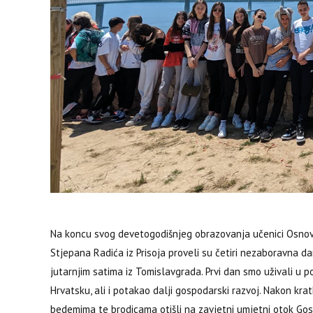
Na koncu svog devetogodišnjeg obrazovanja učenici Osnovne
Stjepana Radića iz Prisoja proveli su četiri nezaboravna d
jutarnjim satima iz Tomislavgrada. Prvi dan smo uživali u po
Hrvatsku, ali i potakao dalji gospodarski razvoj. Nakon kr
bedemima te brodicama otišli na zavjetni umjetni otok Gosp