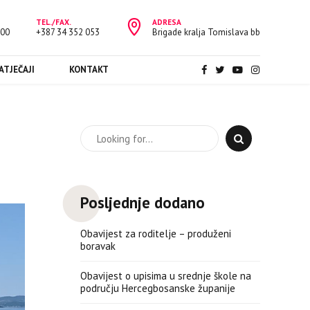
TEL./FAX.
ADRESA
:00
+387 34 352 053
Brigade kralja Tomislava bb
ATJEČAJI
KONTAKT
Posljednje dodano
Obavijest za roditelje – produženi
boravak
Obavijest o upisima u srednje škole na
području Hercegbosanske županije