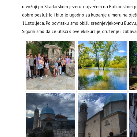
u vožnji po Skadarskom jezeru, najvećem na Balkanskom po
dobro poslužilo i bilo je ugodno za kupanje u moru na pješč
11.stoljeća. Po povratku smo obišli srednjevjekovnu Budvu, 
Sigurni smo da će utisci s ove ekskurzije, druženje i zabav