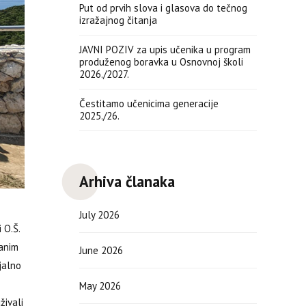
Put od prvih slova i glasova do tečnog
izražajnog čitanja
JAVNI POZIV za upis učenika u program
produženog boravka u Osnovnoj školi
2026./2027.
Čestitamo učenicima generacije
2025./26.
Arhiva članaka
July 2026
 O.Š.
ranim
June 2026
jalno
May 2026
živali