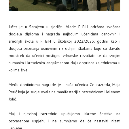
Jučer je u Sarajevu u sjedištu Vlade F BiH održana svečana
dodjela diploma i nagrada najboljim učenicima osnovnih i
srednjih škola u F BiH u školskoj 2022/2023. godini, kao i
dodjela priznanja osnovnim i srednjim školama koje su davale
podstrek da učenici postignu vrhunske rezultate te da svojim
humanim i kreativnim angažmanom daju doprinos zajednicama u
kojima žive.
Među dobitnicima nagrade je i naša učenica 7.e razreda, Maja
Perić koja je sudjelovala na manifestaciji s razrednicom Helenom
Jolić.
Maji i njezinoj razrednici upućujemo iskrene čestitke na
ostvarenom uspjehu i ne sumnjamo da će nastaviti nizati
uspjehe.