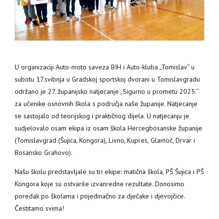
U organizaciji Auto-moto saveza BIH i Auto-kluba „Tomislav“ u
subotu 17.svibnja u Gradskoj sportskoj dvorani u Tomislavgradu
održano je 27. županijsko natjecanje „Sigurno u prometu 2025.“
za učenike osnovnih škola s područja naše županije.
Natjecanje
se sastojalo od teorijskog i praktičnog dijela. U natjecanju je
sudjelovalo osam ekipa iz osam škola Hercegbosanske županije
(Tomislavgrad (Šujica, Kongora), Livno, Kupres, Glamoč, Drvar i
Bosansko Grahovo).
Našu školu predstavljale su tri ekipe: matična škola, PŠ Šujica i PŠ
Kongora koje su ostvarile izvanredne rezultate. Donosimo
poredak po školama i pojedinačno za dječake i djevojčice.
Čestitamo svima!