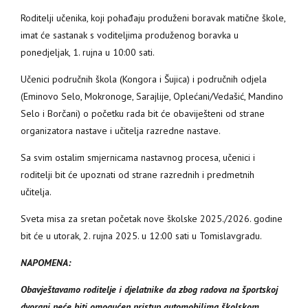
Roditelji učenika, koji pohađaju produženi boravak matične škole,
imat će sastanak s voditeljima produženog boravka u
ponedjeljak, 1. rujna u 10:00 sati.
Učenici područnih škola (Kongora i Šujica) i područnih odjela
(Eminovo Selo, Mokronoge, Sarajlije, Oplećani/Vedašić, Mandino
Selo i Borčani) o početku rada bit će obaviješteni od strane
organizatora nastave i učitelja razredne nastave.
Sa svim ostalim smjernicama nastavnog procesa, učenici i
roditelji bit će upoznati od strane razrednih i predmetnih
učitelja.
Sveta misa za sretan početak nove školske 2025./2026. godine
bit će u utorak, 2. rujna 2025. u 12:00 sati u Tomislavgradu.
NAPOMENA:
Obavještavamo roditelje i djelatnike da zbog radova na športskoj
dvorani neće biti omogućen pristup automobilima školskom