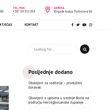
TEL./FAX.
ADRESA
:00
+387 34 352 053
Brigade kralja Tomislava bb
ATJEČAJI
KONTAKT
Posljednje dodano
Obavijest za roditelje – produženi
boravak
Obavijest o upisima u srednje škole na
području Hercegbosanske županije