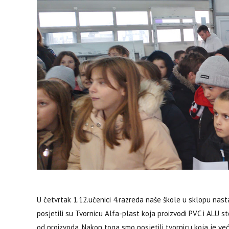
U četvrtak 1.12.učenici 4.razreda naše škole u sklopu nas
posjetili su Tvornicu Alfa-plast koja proizvodi PVC i ALU sto
od proizvoda.
Nakon toga smo posjetili tvornicu koja je v