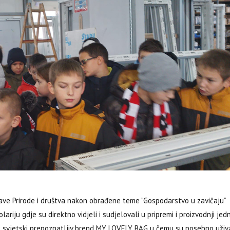
tave Prirode i društva nakon obrađene teme “Gospodarstvo u zavičaju”
lariju gdje su direktno vidjeli i sudjelovali u pripremi i proizvodnji jed
eć svjetski prepoznatljiv brend MY LOVELY BAG u čemu su posebno uživ