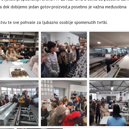
ena dok dobijemo jedan gotov proizvod,a posebno je važna međusobna
vu te sve pohvale za ljubazno osoblje spomenutih tvrtki.