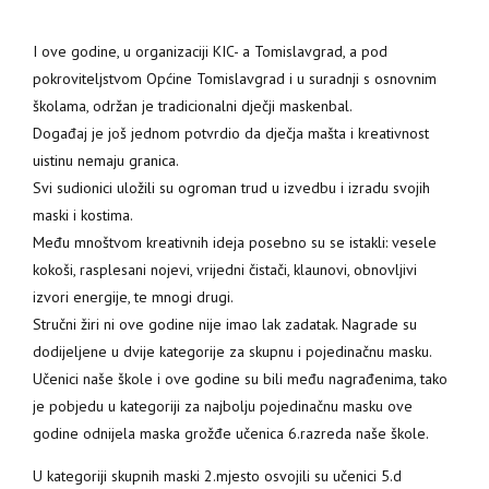
I ove godine, u organizaciji KIC- a Tomislavgrad, a pod
pokroviteljstvom Općine Tomislavgrad i u suradnji s osnovnim
školama, održan je tradicionalni dječji maskenbal.
Događaj je još jednom potvrdio da dječja mašta i kreativnost
uistinu nemaju granica.
Svi sudionici uložili su ogroman trud u izvedbu i izradu svojih
maski i kostima.
Među mnoštvom kreativnih ideja posebno su se istakli: vesele
kokoši, rasplesani nojevi, vrijedni čistači, klaunovi, obnovljivi
izvori energije, te mnogi drugi.
Stručni žiri ni ove godine nije imao lak zadatak. Nagrade su
dodijeljene u dvije kategorije za skupnu i pojedinačnu masku.
Učenici naše škole i ove godine su bili među nagrađenima, tako
je pobjedu u kategoriji za najbolju pojedinačnu masku ove
godine odnijela maska grožđe učenica 6.razreda naše škole.
U kategoriji skupnih maski 2.mjesto osvojili su učenici 5.d