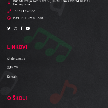
Brigade kralja Tomislava 30, 80240 Tomislavgrad, Bosna i
Hercegovina
+387 34 352 053
PON. - PET. 07:00 - 20:00
LINKOVI
Škole.sum.ba
SUM TV
Kontakt
O ŠKOLI