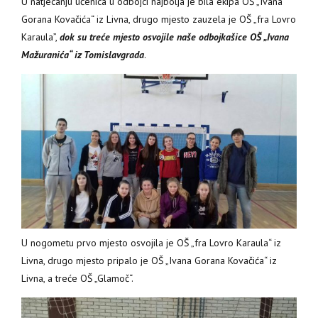
U natjecanju učenica u odbojci najbolja je bila ekipa OŠ „Ivana
Gorana Kovačića“ iz Livna, drugo mjesto zauzela je OŠ „fra Lovro
Karaula”,
dok su treće mjesto osvojile naše odbojkašice OŠ „Ivana
Mažuranića“ iz Tomislavgrada
.
U nogometu prvo mjesto osvojila je OŠ „fra Lovro Karaula“ iz
Livna, drugo mjesto pripalo je OŠ „Ivana Gorana Kovačića“ iz
Livna, a treće OŠ „Glamoč“.